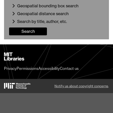
Geospatial bounding box search
Geospatial distance search
Search by title, author, etc.
Search
MIT
Libraries
home
Privacy
Permissions
Accessibility
Contact us
MIT
Notify us about copyright concerns
.