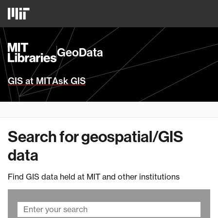
Skip
MIT
to
Logo
main
content
MIT
GeoData
Libraries
Homepage
GIS at MIT
Ask GIS
Search for geospatial/GIS
data
Find GIS data held at MIT and other institutions