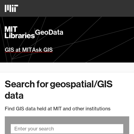
Skip
MIT
to
Logo
main
content
MIT
GeoData
Libraries
Homepage
GIS at MIT
Ask GIS
Search for geospatial/GIS
data
Find GIS data held at MIT and other institutions