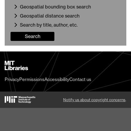
Geospatial bounding box search
Geospatial distance search
Search by title, author, etc.
Search
MIT
Libraries
home
Privacy
Permissions
Accessibility
Contact us
MIT
Notify us about copyright concerns
.