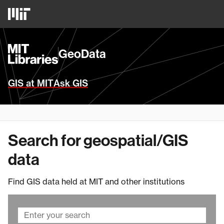
Skip
MIT
to
Logo
main
content
MIT
GeoData
Libraries
Homepage
GIS at MIT
Ask GIS
Search for geospatial/GIS
data
Find GIS data held at MIT and other institutions