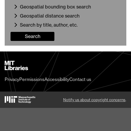
Geospatial bounding box search
Geospatial distance search
Search by title, author, etc.
Search
MIT
Libraries
home
Privacy
Permissions
Accessibility
Contact us
MIT
Notify us about copyright concerns
.