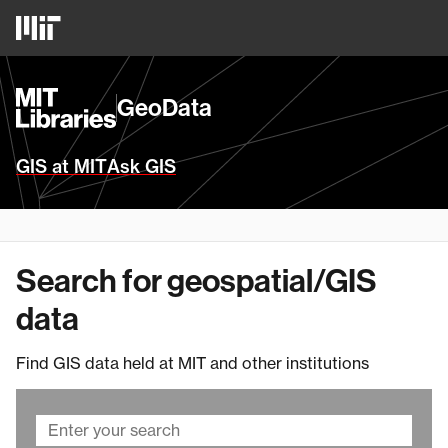
Skip
MIT
to
Logo
main
content
MIT
GeoData
Libraries
Homepage
GIS at MIT
Ask GIS
Search for geospatial/GIS
data
Find GIS data held at MIT and other institutions