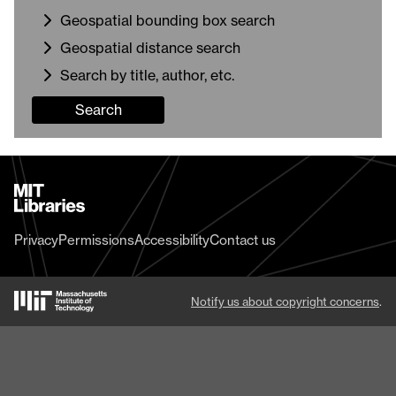
Geospatial bounding box search
Geospatial distance search
Search by title, author, etc.
Search
MIT
Libraries
home
Privacy
Permissions
Accessibility
Contact us
MIT
Notify us about copyright concerns
.