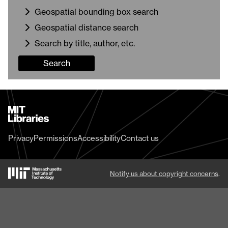
Geospatial bounding box search
Geospatial distance search
Search by title, author, etc.
Search
MIT
Libraries
home
Privacy
Permissions
Accessibility
Contact us
MIT
Notify us about copyright concerns
.