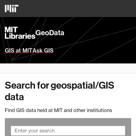
Skip
MIT
to
Logo
main
content
MIT
GeoData
Libraries
Homepage
GIS at MIT
Ask GIS
Search for geospatial/GIS
data
Find GIS data held at MIT and other institutions