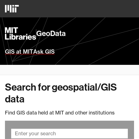
Skip
MIT
to
Logo
main
content
MIT
GeoData
Libraries
Homepage
GIS at MIT
Ask GIS
Search for geospatial/GIS
data
Find GIS data held at MIT and other institutions