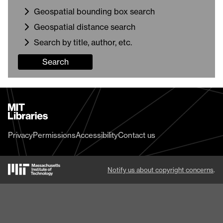
Geospatial bounding box search
Geospatial distance search
Search by title, author, etc.
Search
MIT
Libraries
home
Privacy
Permissions
Accessibility
Contact us
MIT
Notify us about copyright concerns
.