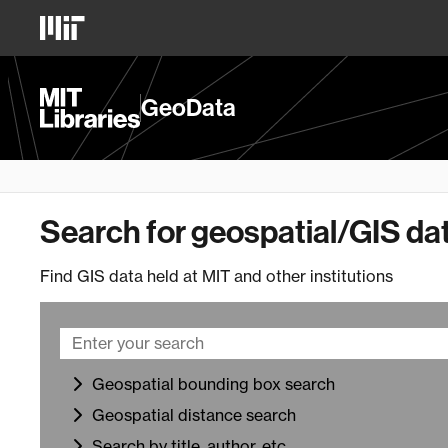
Skip
MIT
to
Logo
main
content
MIT
GeoData
Libraries
Homepage
Search for geospatial/GIS da
Find GIS data held at MIT and other institutions
Geospatial bounding box search
Geospatial distance search
Search by title, author, etc.