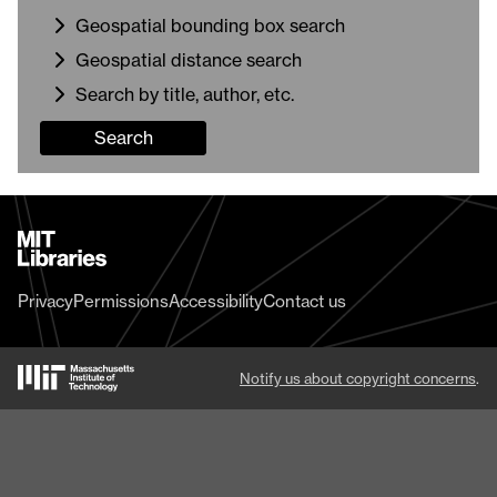
Geospatial bounding box search
Geospatial distance search
Search by title, author, etc.
Search
MIT
Libraries
home
Privacy
Permissions
Accessibility
Contact us
MIT
Notify us about copyright concerns
.