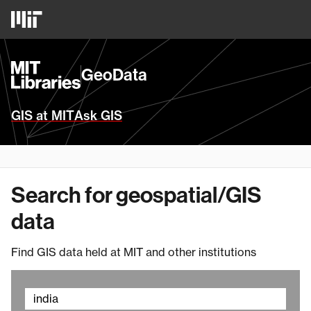
Skip
MIT
to
Logo
main
content
MIT
GeoData
Libraries
Homepage
GIS at MIT
Ask GIS
Search for geospatial/GIS
data
Find GIS data held at MIT and other institutions