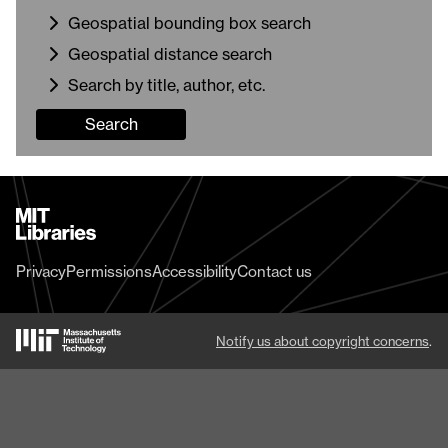
Geospatial bounding box search
Geospatial distance search
Search by title, author, etc.
Search
MIT
Libraries
home
Privacy
Permissions
Accessibility
Contact us
MIT
Notify us about copyright concerns
.