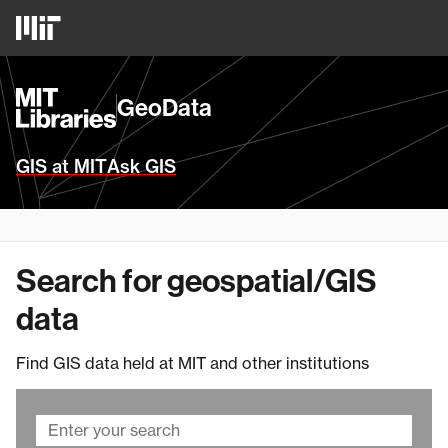
Skip
MIT
to
Logo
main
content
MIT
GeoData
Libraries
Homepage
GIS at MIT
Ask GIS
Search for geospatial/GIS
data
Find GIS data held at MIT and other institutions