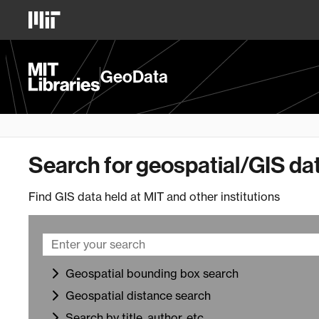
Skip
MIT
to
Logo
main
content
MIT
GeoData
Libraries
Homepage
Search for geospatial/GIS da
Find GIS data held at MIT and other institutions
Geospatial bounding box search
Geospatial distance search
Search by title, author, etc.