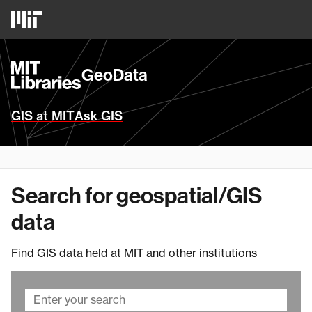
Skip
MIT
to
Logo
main
content
MIT
GeoData
Libraries
Homepage
GIS at MIT
Ask GIS
Search for geospatial/GIS
data
Find GIS data held at MIT and other institutions