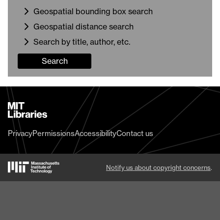
Geospatial bounding box search
Geospatial distance search
Search by title, author, etc.
Search
MIT
Libraries
home
Privacy
Permissions
Accessibility
Contact us
MIT
Notify us about copyright concerns
.