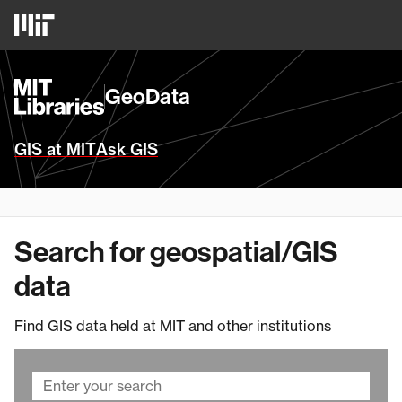
Skip
MIT
to
Logo
main
content
MIT
GeoData
Libraries
Homepage
GIS at MIT
Ask GIS
Search for geospatial/GIS
data
Find GIS data held at MIT and other institutions