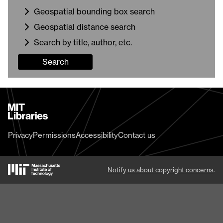
Geospatial bounding box search
Geospatial distance search
Search by title, author, etc.
Search
MIT
Libraries
home
Privacy
Permissions
Accessibility
Contact us
MIT
Notify us about copyright concerns
.