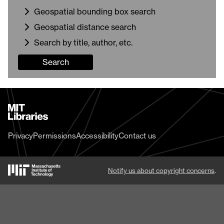
Geospatial bounding box search
Geospatial distance search
Search by title, author, etc.
Search
MIT
Libraries
home
Privacy
Permissions
Accessibility
Contact us
MIT
Notify us about copyright concerns
.