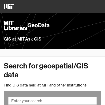
Skip
MIT
to
Logo
main
content
MIT
GeoData
Libraries
Homepage
GIS at MIT
Ask GIS
Search for geospatial/GIS
data
Find GIS data held at MIT and other institutions